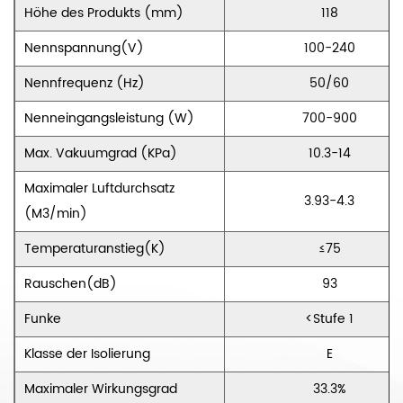
Höhe des Produkts (mm)
118
Nennspannung(V)
100-240
Nennfrequenz (Hz)
50/60
Nenneingangsleistung (W)
700-900
Max. Vakuumgrad (KPa)
10.3-14
Maximaler Luftdurchsatz
3.93-4.3
(M3/min)
Temperaturanstieg(K)
≤75
Rauschen(dB)
93
Funke
<Stufe 1
Klasse der Isolierung
E
Maximaler Wirkungsgrad
33.3%