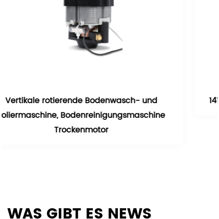
asch- und
141mm Haustier Warmhaartrockne
gsmaschine
WAS GIBT ES
NEWS