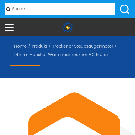
Home
/
Produkt
/
Trockener Staubsaugermotor
/
141mm Haustier Warmhaartrockner AC Motor